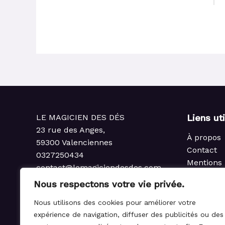
LE MAGICIEN DES DÉS
Liens ut
23 rue des Anges,
À propos
59300 Valenciennes
Contact
0327250434
Mentions 
contact@lemagiciendesdes.com
Politique 
du Mardi au Samedi
Nous respectons votre vie privée.
Condition
de 10h à 13h et de 14h à 19h
Politique
Nous utilisons des cookies pour améliorer votre
rembours
expérience de navigation, diffuser des publicités ou des