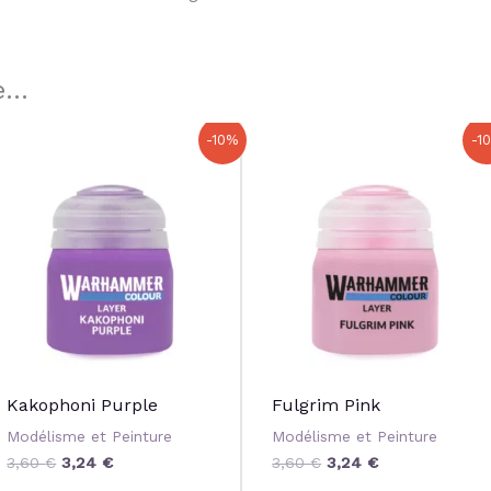
...
Le
Le
Le
Le
-10%
-1
prix
prix
prix
prix
initial
actuel
initial
actuel
était :
est :
était :
est :
3,60 €.
3,24 €.
3,60 €.
3,24 €.
Kakophoni Purple
Fulgrim Pink
Modélisme et Peinture
Modélisme et Peinture
3,60
€
3,24
€
3,60
€
3,24
€