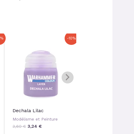
Le
Le
Le
Le
0%
-10%
prix
prix
prix
prix
initial
actuel
initial
actuel
était :
est :
était :
est :
3,60 €.
3,24 €.
4,80 €.
4,32 €.
Dechala Lilac
Canoptek Alloy
Modélisme et Peinture
Modélisme et Peinture
3,60
€
3,24
€
4,80
€
4,32
€