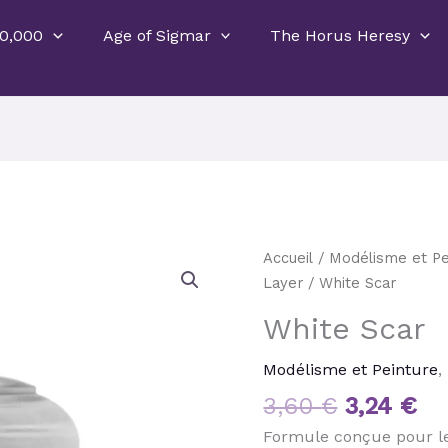
0,000
Age of Sigmar
The Horus Heresy
Le
Le
quantité
Accueil
/
Modélisme et Pe
prix
pr
de
Layer
/ White Scar
initial
ac
White
White Scar
était :
est
Scar
3,60 €.
3,
Modélisme et Peinture
,
3,60
€
3,24
€
Formule conçue pour les