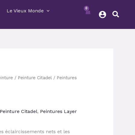
Le Vieux Monde
inture
/
Peinture Citadel
/
Peintures
ix
tuel
 :
24 €.
Peinture Citadel
,
Peintures Layer
 éclaircissements nets et les