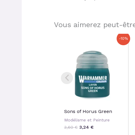
Vous aimerez peut-être
Le
Le
-10%
prix
prix
initial
actuel
était :
est :
3,60 €.
3,24 €.
Sons of Horus Green
Modélisme et Peinture
3,60
€
3,24
€