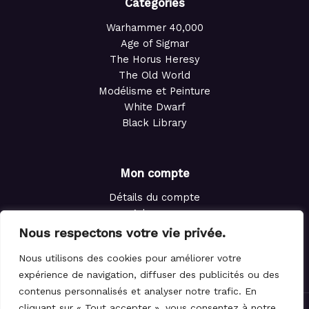
Catégories
Warhammer 40,000
Age of Sigmar
The Horus Heresy
The Old World
Modélisme et Peinture
White Dwarf
Black Library
Mon compte
Détails du compte
Adresses
Commandes
Nous respectons votre vie privée.
Points de fidélité
Nous utilisons des cookies pour améliorer votre
Panier
expérience de navigation, diffuser des publicités ou des
contenus personnalisés et analyser notre trafic. En
cliquant sur « Tout accepter », vous consentez à notre