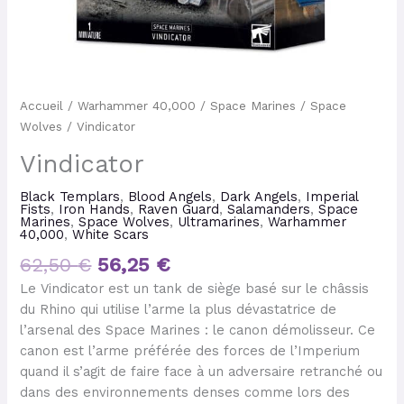
Accueil
/
Warhammer 40,000
/
Space Marines
/
Space
Wolves
/ Vindicator
Vindicator
Black Templars
,
Blood Angels
,
Dark Angels
,
Imperial
Fists
,
Iron Hands
,
Raven Guard
,
Salamanders
,
Space
Marines
,
Space Wolves
,
Ultramarines
,
Warhammer
40,000
,
White Scars
62,50
€
56,25
€
Le Vindicator est un tank de siège basé sur le châssis
du Rhino qui utilise l’arme la plus dévastatrice de
l’arsenal des Space Marines : le canon démolisseur. Ce
canon est l’arme préférée des forces de l’Imperium
quand il s’agit de faire face à un adversaire retranché ou
dans des environnements denses comme lors des