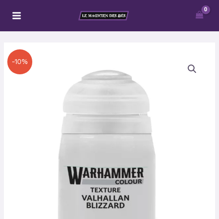
Aller
au
contenu
Le
Le
quantité
-10%
prix
prix
de
initial
actuel
Valhallan
était :
est :
Blizzard
6,30 €.
5,67 €.