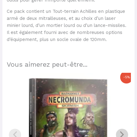
Ce pack contient un Tout-terrain Achilles en plastique
armé de deux mitrailleuses, et au choix d’un laser
minier lourd, d’un mortier lourd ou d’un lance-missiles.
Il est également fourni avec de nombreuses options
d’équipement, plus un socle ovale de 120mm.
Vous aimerez peut-être...
Le
Le
-5%
prix
prix
initial
actuel
était :
est :
42,00 €.
39,90 €.