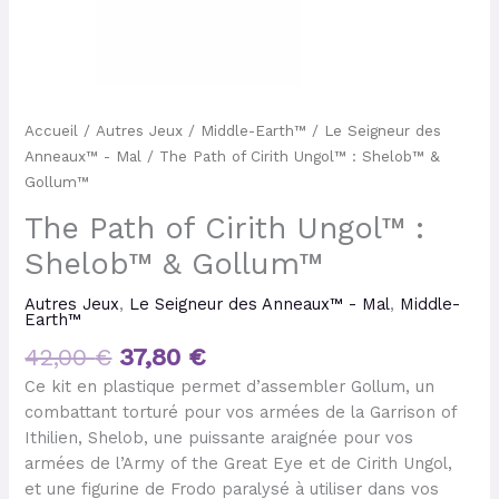
Accueil
/
Autres Jeux
/
Middle-Earth™
/
Le Seigneur des
Anneaux™ - Mal
/ The Path of Cirith Ungol™ : Shelob™ &
Gollum™
The Path of Cirith Ungol™ :
Shelob™ & Gollum™
Autres Jeux
,
Le Seigneur des Anneaux™ - Mal
,
Middle-
Earth™
42,00
€
37,80
€
Ce kit en plastique permet d’assembler Gollum, un
combattant torturé pour vos armées de la Garrison of
Ithilien, Shelob, une puissante araignée pour vos
armées de l’Army of the Great Eye et de Cirith Ungol,
et une figurine de Frodo paralysé à utiliser dans vos