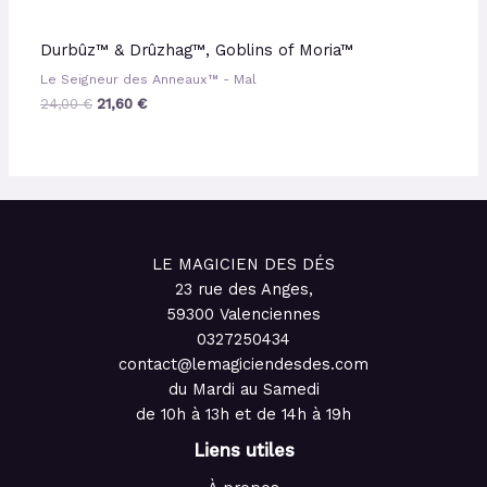
Durbûz™ & Drûzhag™, Goblins of Moria™
Le Seigneur des Anneaux™ - Mal
24,00
€
21,60
€
LE MAGICIEN DES DÉS
23 rue des Anges,
59300 Valenciennes
0327250434
contact@lemagiciendesdes.com
du Mardi au Samedi
de 10h à 13h et de 14h à 19h
Liens utiles