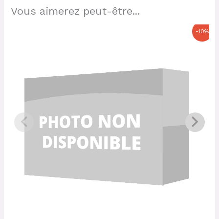
Vous aimerez peut-être...
Le
Le
-10%
prix
prix
initial
actuel
était :
est :
24,00 €.
21,60 €.