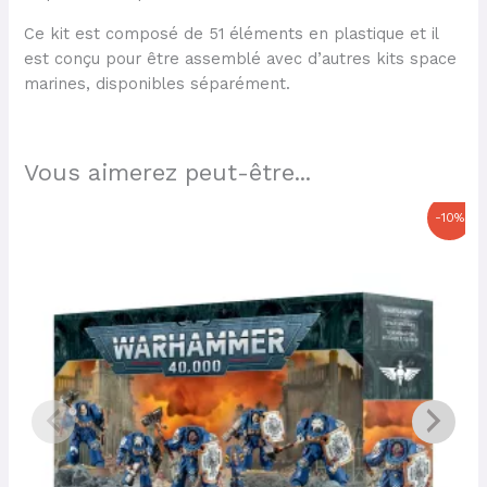
Ce kit est composé de 51 éléments en plastique et il
est conçu pour être assemblé avec d’autres kits space
marines, disponibles séparément.
Vous aimerez peut-être...
Le
Le
-10%
prix
prix
initial
actuel
était :
est :
55,00 €.
49,50 €.