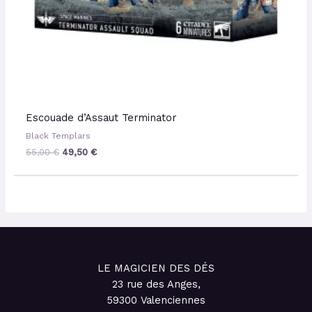
Escouade d’Assaut Terminator
Black Templars
55,00
€
49,50
€
LE MAGICIEN DES DÉS
23 rue des Anges,
59300 Valenciennes