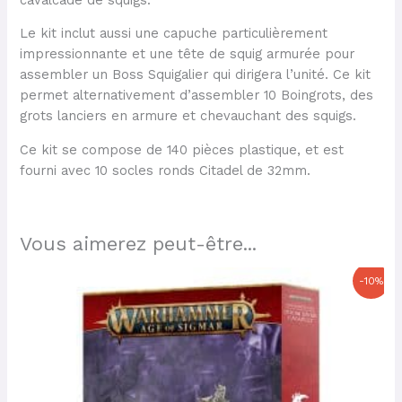
Le kit inclut aussi une capuche particulièrement
impressionnante et une tête de squig armurée pour
assembler un Boss Squigalier qui dirigera l’unité. Ce kit
permet alternativement d’assembler 10 Boingrots, des
grots lanciers en armure et chevauchant des squigs.
Ce kit se compose de 140 pièces plastique, et est
fourni avec 10 socles ronds Citadel de 32mm.
Vous aimerez peut-être...
Le
Le
-10%
prix
prix
initial
actuel
était :
est :
87,50 €.
78,75 €.