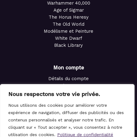
Warhammer 40,000
Age of Sigmar
The Horus Heresy
The Old World
Modélisme et Peinture
White Dwarf
Black Library
Mon compte
Détails du compte
Adresses
Commandes
Nous respectons votre vie privée.
Points de fidélité
Nous utilisons des cookies pour améliorer votre
Panier
expérience de navigation, diffuser des publicités ou des
contenus personnalisés et analyser notre trafic. En
cliquant sur « Tout accepter », vous consentez à notre
© 2021-2026 Le Magicien des Dés.
utilisation des cookies.
Politique de confidentialité