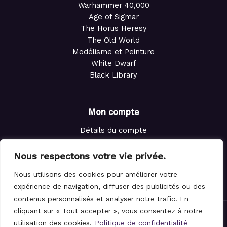
Warhammer 40,000
Age of Sigmar
The Horus Heresy
The Old World
Modélisme et Peinture
White Dwarf
Black Library
Mon compte
Détails du compte
Adresses
Commandes
Nous respectons votre vie privée.
Points de fidélité
Nous utilisons des cookies pour améliorer votre
Panier
expérience de navigation, diffuser des publicités ou des
contenus personnalisés et analyser notre trafic. En
cliquant sur « Tout accepter », vous consentez à notre
© 2021-2026 Le Magicien des Dés.
utilisation des cookies.
Politique de confidentialité