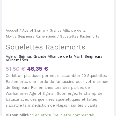
Accueil
/
Age of Sigmar
/
Grande Alliance de la
Mort
/
Seigneurs Ruinemânes
/ Squelettes Raclemorts
Squelettes Raclemorts
Age of Sigmar
,
Grande Alliance de la Mort
,
Seigneurs
Ruinemânes
51,50
€
46,35
€
Ce kit en plastique permet d’assembler 20 Squelettes
Raclemorts, une horde de fantassins pour votre armée
de Seigneurs Ruinemânes lors des parties de
Warhammer Age of Sigmar. Submergez le champ de
bataille avec ces guerriers squelettiques et faites
s’abattre la malédiction de Nagash sur les vivants.
Disponibilité :
1 en stock (peut être commandé)