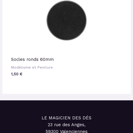
Socles ronds 60mm
Modélisme et Peinture
1,50
€
LE MAGICIEN DES DÉS
23 rue des Anges,
59300 Valenciennes