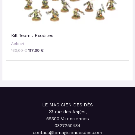
Kill Team : Exodites
Aeldari
130,00
€
117,00
€
LE MAGICIEN DES DÉS
23 rue des Anges,
59300 Valenciennes
0327250434
contact@lemagiciendesdes.com