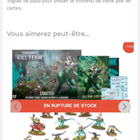
Règles de Base
pour utiliser le contenu de cette pile de
cartes.
Vous aimerez peut-être...
Le
Le
-10%
prix
prix
initial
actuel
était :
est :
130,00 €.
117,00 €.
EN RUPTURE DE STOCK