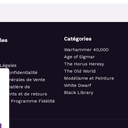
Catégories
iles
Warhammer 40,000
Age of Sigmar
The Horus Heresy
Légales
The Old World
de confidentialité
Modélisme et Peinture
s Générales de Vente
White Dwarf
 en matière de
Black Library
ements et de retours
t du Programme Fidélité