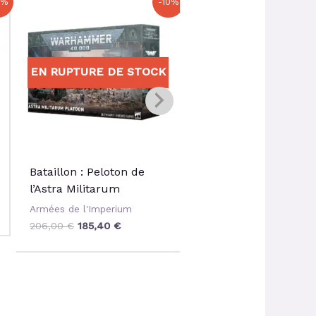
0%
-10%
prix
prix
prix
prix
initial
actuel
initial
actuel
était :
est :
était :
est :
206,00 €.
185,40 €.
50,00 €.
45,00 
EN RUPTURE DE STOCK
Bataillon : Peloton de
VBC Hippogriff
l’Astra Militarum
Armées de l'Imperium
Armées de l'Imperium
50,00
€
45,00
€
206,00
€
185,40
€