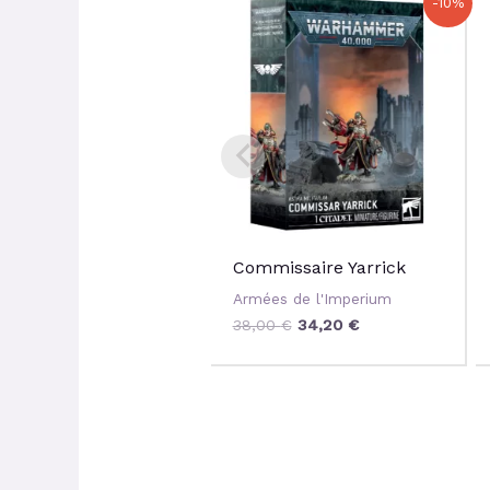
-10%
prix
prix
initial
actuel
était :
est :
38,00 €.
34,20 €.
Commissaire Yarrick
Armées de l'Imperium
38,00
€
34,20
€