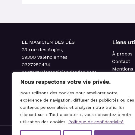
LE MAGICIEN DES DÉS
Liens ut
23 rue des Anges,
À propos
59300 Valenciennes
Contact
0327250434
Mentions 
contact@lemagiciendesdes.com
Politique 
du Mardi au Samedi
Nous respectons votre vie privée.
Condition
de 10h à 13h et de 14h à 19h
Politique
Nous utilisons des cookies pour améliorer votre
rembours
expérience de navigation, diffuser des publicités ou des
Règlemen
contenus personnalisés et analyser notre trafic. En
cliquant sur « Tout accepter », vous consentez à notre
utilisation des cookies.
Politique de confidentialité