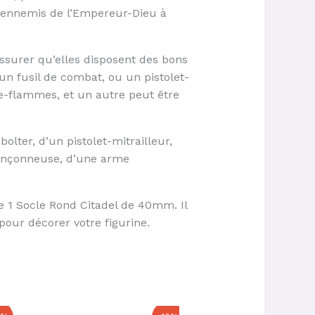
s ennemis de l’Empereur-Dieu à
assurer qu’elles disposent des bons
n fusil de combat, ou un pistolet-
e-flammes, et un autre peut être
olter, d’un pistolet-mitrailleur,
ronçonneuse, d’une arme
e 1 Socle Rond Citadel de 40mm. Il
our décorer votre figurine.
Le
Le
Le
Le