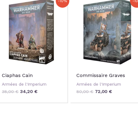
-10%
-1
prix
prix
prix
prix
initial
actuel
initial
actuel
était :
est :
était :
est :
38,00 €.
34,20 €.
80,00 €.
72,00 €.
Ciaphas Cain
Commissaire Graves
Armées de l'Imperium
Armées de l'Imperium
38,00
€
34,20
€
80,00
€
72,00
€