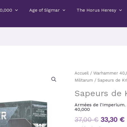
0,000
Age of Sigmar
The Horus Heresy
Le
quantité
Accueil
/
Warhammer 40,
prix
de
Militarum
/ Sapeurs de Kr
initial
Sapeurs
Sapeurs de 
était :
de
37,00 €.
Krieg
Armées de l'Imperium
,
40,000
37,00
€
33,30
€