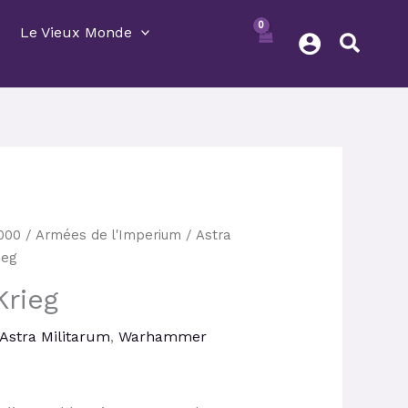
Le Vieux Monde
Le
000
/
Armées de l'Imperium
/
Astra
prix
ieg
actuel
Krieg
est :
33,30 €.
Astra Militarum
,
Warhammer