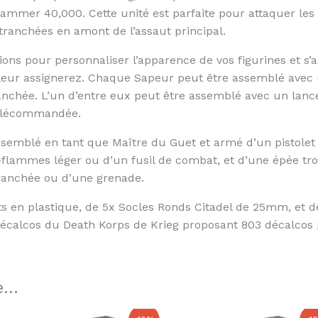
hammer 40,000. Cette unité est parfaite pour attaquer le
tranchées en amont de l’assaut principal.
ons pour personnaliser l’apparence de vos figurines et s’
 leur assignerez. Chaque Sapeur peut être assemblé avec u
anchée. L’un d’entre eux peut être assemblé avec un lanc
télécommandée.
ssemblé en tant que Maître du Guet et armé d’un pistolet b
e-flammes léger ou d’un fusil de combat, et d’une épée t
ranchée ou d’une grenade.
s en plastique, de 5x Socles Ronds Citadel de 25mm, et d
écalcos du Death Korps de Krieg proposant 803 décalcos p
...
Le
Le
Le
Le