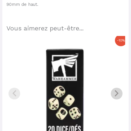
90mm de haut.
Vous aimerez peut-être...
Le
Le
-10%
prix
prix
initial
actuel
était :
est :
9,50 €.
8,55 €.