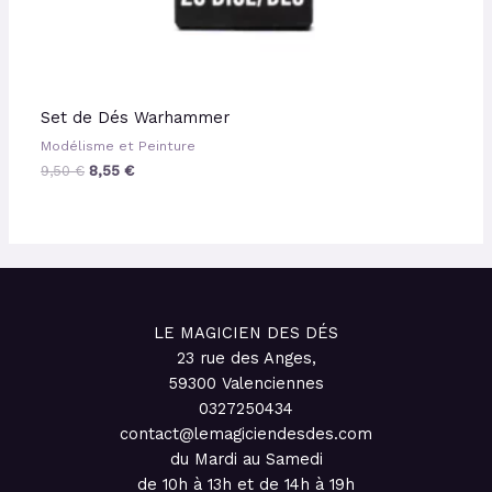
Set de Dés Warhammer
Modélisme et Peinture
9,50
€
8,55
€
LE MAGICIEN DES DÉS
23 rue des Anges,
59300 Valenciennes
0327250434
contact@lemagiciendesdes.com
du Mardi au Samedi
de 10h à 13h et de 14h à 19h