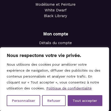
Modélisme et Peinture
White Dwarf
Black Library
Mon compte
Détails du compte
Adresses
Commandes
Nous respectons votre vie privée.
Points de fidélité
Nous utilisons des cookies pour améliorer votre
Panier
expérience de navigation, diffuser des publicités ou des
contenus personnalisés et analyser notre trafic. En
cliquant sur « Tout accepter », vous consentez à notre
© 2021-2026 Le Magicien des Dés.
utilisation des cookies.
Politique de confidentialité
Personnaliser
Refuser
Tout accepter