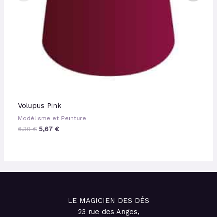
Volupus Pink
Modélisme et Peinture
6,30
€
5,67
€
LE MAGICIEN DES DÉS
23 rue des Anges,