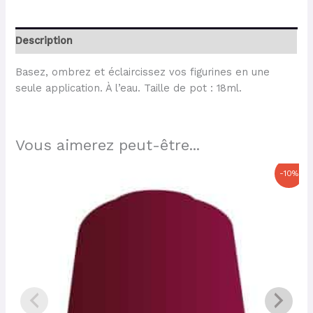
Description
Basez, ombrez et éclaircissez vos figurines en une
seule application. À l’eau. Taille de pot : 18ml.
Vous aimerez peut-être...
Le
Le
-10%
prix
prix
initial
actuel
était :
est :
6,30 €.
5,67 €.