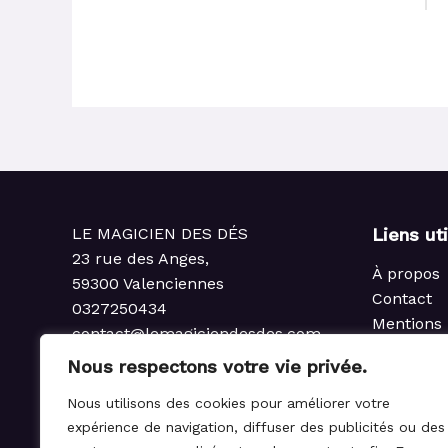
LE MAGICIEN DES DÉS
Liens ut
23 rue des Anges,
À propos
59300 Valenciennes
Contact
0327250434
Mentions 
contact@lemagiciendesdes.com
Politique 
du Mardi au Samedi
Nous respectons votre vie privée.
Condition
de 10h à 13h et de 14h à 19h
Politique
Nous utilisons des cookies pour améliorer votre
rembours
expérience de navigation, diffuser des publicités ou des