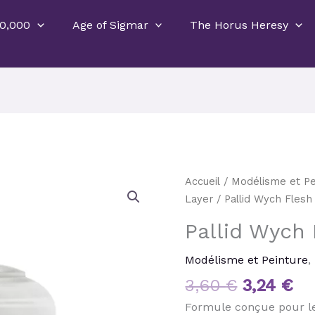
0,000
Age of Sigmar
The Horus Heresy
Le
Le
quantité
Accueil
/
Modélisme et Pe
prix
pr
de
Layer
/ Pallid Wych Flesh
initial
ac
Pallid
Pallid Wych
était :
est
Wych
3,60 €.
3,
Flesh
Modélisme et Peinture
,
3,60
€
3,24
€
Formule conçue pour les