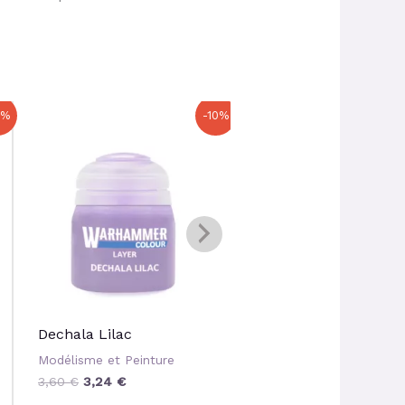
Le
Le
Le
Le
0%
-10%
prix
prix
prix
prix
initial
actuel
initial
actuel
était :
est :
était :
est :
3,60 €.
3,24 €.
4,80 €.
4,32 €.
Dechala Lilac
Canoptek Alloy
Modélisme et Peinture
Modélisme et Peinture
3,60
€
3,24
€
4,80
€
4,32
€