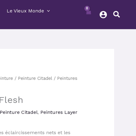
Le Vieux Monde
inture
/
Peinture Citadel
/
Peintures
ix
tuel
 Flesh
 :
24 €.
Peinture Citadel
,
Peintures Layer
 éclaircissements nets et les