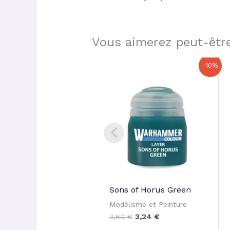
Vous aimerez peut-être
Le
Le
-10%
prix
prix
initial
actuel
était :
est :
3,60 €.
3,24 €.
Sons of Horus Green
Modélisme et Peinture
3,60
€
3,24
€