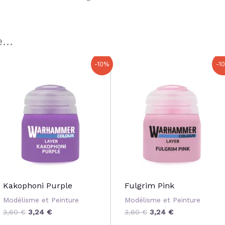
...
Le
Le
Le
Le
-10%
-1
prix
prix
prix
prix
initial
actuel
initial
actuel
était :
est :
était :
est :
3,60 €.
3,24 €.
3,60 €.
3,24 €.
Kakophoni Purple
Fulgrim Pink
Modélisme et Peinture
Modélisme et Peinture
3,60
€
3,24
€
3,60
€
3,24
€