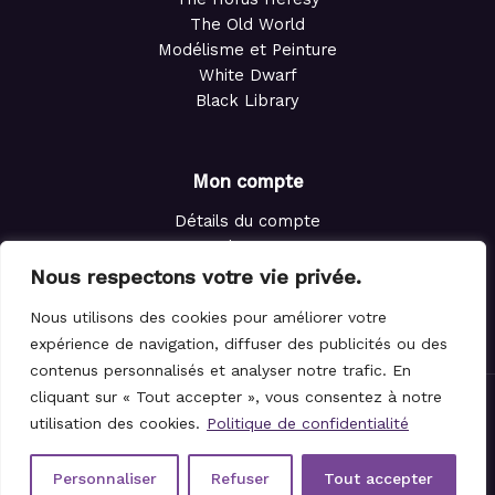
The Old World
Modélisme et Peinture
White Dwarf
Black Library
Mon compte
Détails du compte
Adresses
Commandes
Nous respectons votre vie privée.
Points de fidélité
Nous utilisons des cookies pour améliorer votre
Panier
expérience de navigation, diffuser des publicités ou des
contenus personnalisés et analyser notre trafic. En
cliquant sur « Tout accepter », vous consentez à notre
© 2021-2026 Le Magicien des Dés.
utilisation des cookies.
Politique de confidentialité
Personnaliser
Refuser
Tout accepter