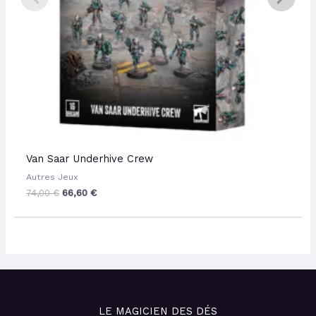
Van Saar Underhive Crew
Autres Jeux
74,00
€
66,60
€
LE MAGICIEN DES DÉS