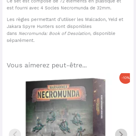
Ce set est composé de 72 éléments en plastique et
est fourni avec 4 Socles Necromunda de 32mm.
Les règles permettant d’utiliser les Malcadon, Yeld et
Jakara Spyre Hunters sont disponibles
dans
Necromunda: Book of Desolation
, disponible
séparément.
Vous aimerez peut-être...
Le
Le
-10%
prix
prix
initial
actuel
était :
est :
74,00 €.
66,60 €.