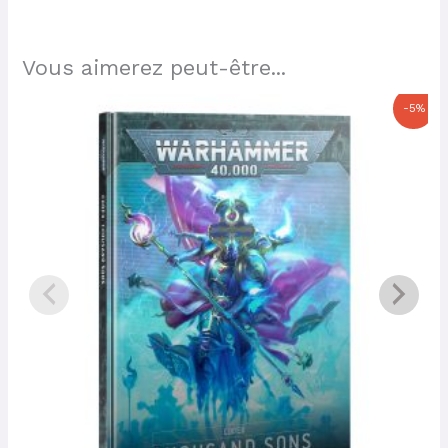
Vous aimerez peut-être...
Le
Le
-5%
prix
prix
initial
actuel
était :
est :
50,00 €.
47,50 €.