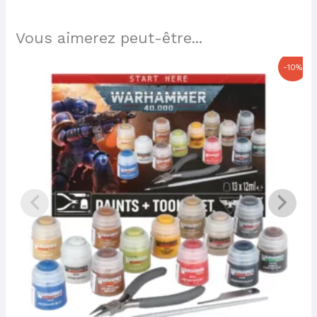
Vous aimerez peut-être...
Le
Le
-10%
prix
prix
initial
actuel
était :
est :
35,00 €.
31,50 €.