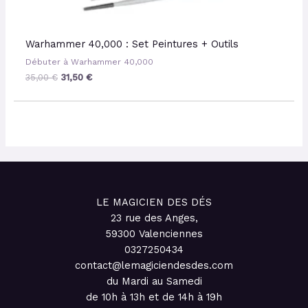
Warhammer 40,000 : Set Peintures + Outils
Débuter à Warhammer 40,000
35,00
€
31,50
€
LE MAGICIEN DES DÉS
23 rue des Anges,
59300 Valenciennes
0327250434
contact@lemagiciendesdes.com
du Mardi au Samedi
de 10h à 13h et de 14h à 19h