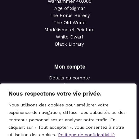
Warhammer 40,000
Age of Sigmar
The Horus Heresy
The Old World
Modélisme et Peinture
White Dwarf
Black Library
Mon compte
Détails du compte
Adresses
Commandes
Nous respectons votre vie privée.
Points de fidélité
Nous utilisons des cookies pour améliorer votre
Panier
expérience de navigation, diffuser des publicités ou des
contenus personnalisés et analyser notre trafic. En
cliquant sur « Tout accepter », vous consentez à notre
© 2021-2026 Le Magicien des Dés.
utilisation des cookies.
Politique de confidentialité