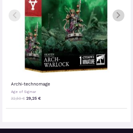
Archi-technomage
Age of Sigmar
32,50
€
29,25
€