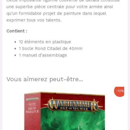
Cette imposante figurine couverte de détails constitue
une superbe pièce centrale pour votre armée ainsi
qu’un formidable projet de peinture dans lequel
exprimer tous vos talents.
Contient :
12 éléments en plastique
1 Socle Rond Citadel de 40mm
1 manuel d’assemblage
Vous aimerez peut-être...
Le
Le
-10%
prix
prix
initial
actuel
était :
est :
32,50 €.
29,25 €.