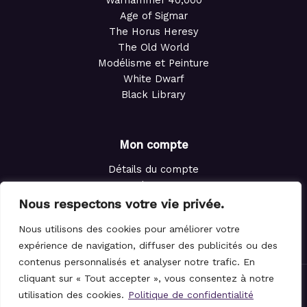
Warhammer 40,000
Age of Sigmar
The Horus Heresy
The Old World
Modélisme et Peinture
White Dwarf
Black Library
Mon compte
Détails du compte
Adresses
Commandes
Nous respectons votre vie privée.
Points de fidélité
Nous utilisons des cookies pour améliorer votre
Panier
expérience de navigation, diffuser des publicités ou des
contenus personnalisés et analyser notre trafic. En
cliquant sur « Tout accepter », vous consentez à notre
© 2021-2026 Le Magicien des Dés.
utilisation des cookies.
Politique de confidentialité