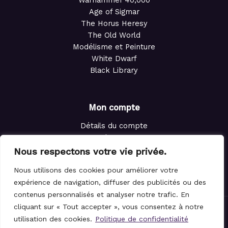
Warhammer 40,000
Age of Sigmar
The Horus Heresy
The Old World
Modélisme et Peinture
White Dwarf
Black Library
Mon compte
Détails du compte
Adresses
Commandes
Nous respectons votre vie privée.
Points de fidélité
Nous utilisons des cookies pour améliorer votre
Panier
expérience de navigation, diffuser des publicités ou des
contenus personnalisés et analyser notre trafic. En
cliquant sur « Tout accepter », vous consentez à notre
© 2021-2026 Le Magicien des Dés.
utilisation des cookies.
Politique de confidentialité