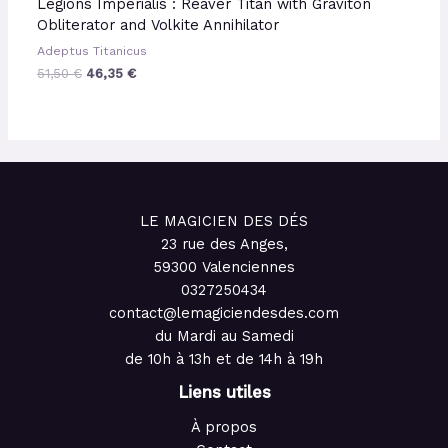
Legions Imperialis : Reaver Titan with Graviton
Obliterator and Volkite Annihilator
Adeptus Titanicus
51,50
€
46,35
€
LE MAGICIEN DES DÉS
23 rue des Anges,
59300 Valenciennes
0327250434
contact@lemagiciendesdes.com
du Mardi au Samedi
de 10h à 13h et de 14h à 19h
Liens utiles
À propos