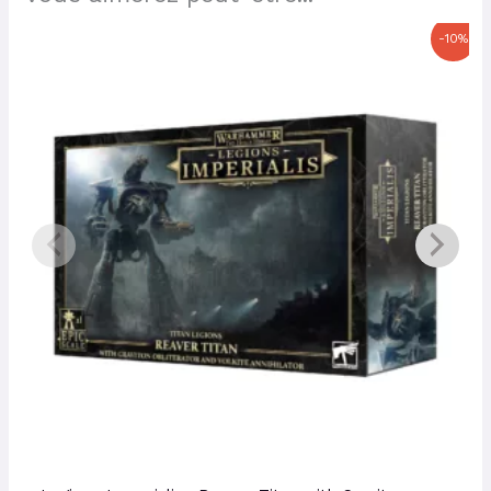
Le
Le
-10%
prix
prix
initial
actuel
était :
est :
51,50 €.
46,35 €.