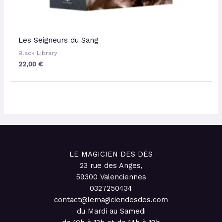
Les Seigneurs du Sang
Black Library
22,00
€
LE MAGICIEN DES DÉS
23 rue des Anges,
59300 Valenciennes
0327250434
contact@lemagiciendesdes.com
du Mardi au Samedi