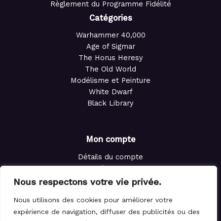
Règlement du Programme Fidélité
Catégories
Warhammer 40,000
Age of Sigmar
The Horus Heresy
The Old World
Modélisme et Peinture
White Dwarf
Black Library
Mon compte
Détails du compte
Adresses
Commandes
Nous respectons votre vie privée.
Points de fidélité
Nous utilisons des cookies pour améliorer votre
Panier
expérience de navigation, diffuser des publicités ou des