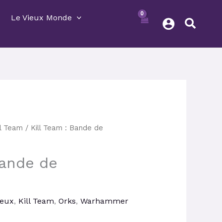
Le Vieux Monde
Le
ll Team
/ Kill Team : Bande de
prix
actuel
Bande de
est :
.
49,50 €.
Jeux
,
Kill Team
,
Orks
,
Warhammer