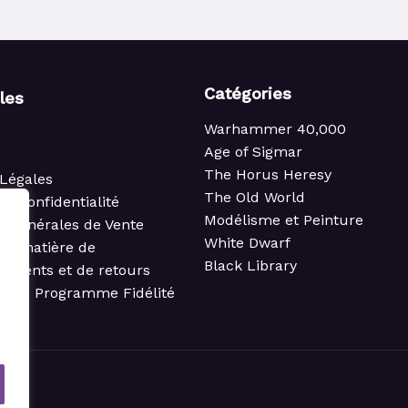
Catégories
iles
Warhammer 40,000
Age of Sigmar
The Horus Heresy
Légales
The Old World
de confidentialité
Modélisme et Peinture
s Générales de Vente
White Dwarf
 en matière de
Black Library
ements et de retours
t du Programme Fidélité