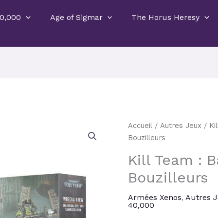
0,000
Age of Sigmar
The Horus Heresy
Le
quantité
Accueil
/
Autres Jeux
/
Ki
prix
de
Bouzilleurs
initial
Kill
Kill Team : 
était :
Team
55,00 €
Bouzilleurs
:
Bande
Armées Xenos
,
Autres 
de
40,000
Bouzilleurs