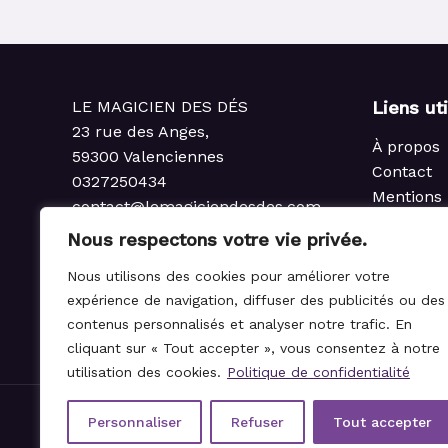
LE MAGICIEN DES DÉS
Liens ut
23 rue des Anges,
À propos
59300 Valenciennes
Contact
0327250434
Mentions 
contact@lemagiciendesdes.com
Politique 
du Mardi au Samedi
Nous respectons votre vie privée.
Condition
de 10h à 13h et de 14h à 19h
Politique
Nous utilisons des cookies pour améliorer votre
rembours
expérience de navigation, diffuser des publicités ou des
Règlemen
contenus personnalisés et analyser notre trafic. En
cliquant sur « Tout accepter », vous consentez à notre
utilisation des cookies.
Politique de confidentialité
Personnaliser
Refuser
Tout accepter
© 2021-2026 Le Magicien des Dés.