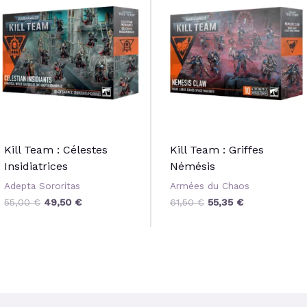
initial
actuel
initial
actuel
était :
est :
était :
est :
55,00 €.
49,50 €.
61,50 €.
55,35 €.
Kill Team : Célestes
Kill Team : Griffes
Insidiatrices
Némésis
Adepta Sororitas
Armées du Chaos
55,00
€
49,50
€
61,50
€
55,35
€