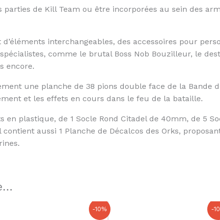
es parties de Kill Team ou être incorporées au sein des ar
t d’éléments interchangeables, des accessoires pour person
pécialistes, comme le brutal Boss Nob Bouzilleur, le dest
s encore.
lement une planche de 38 pions double face de la Bande de
ent et les effets en cours dans le feu de la bataille.
s en plastique, de 1 Socle Rond Citadel de 40mm, de 5 S
l contient aussi 1 Planche de Décalcos des Orks, proposan
rines.
...
Le
Le
Le
Le
-10%
-1
prix
prix
prix
prix