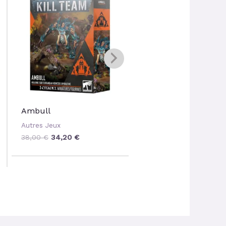
initial
actuel
initial
actuel
était :
est :
était :
est :
38,00 €.
34,20 €.
55,00 €.
49,50 €
Kill Team : Scouts S
Ambull
Wolves
Autres Jeux
Autres Jeux
38,00
€
34,20
€
55,00
€
49,50
€