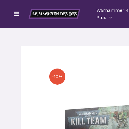
Aller
Warhammer 4
au
Plus
contenu
-10%