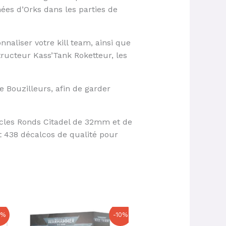
mées d’Orks dans les parties de
naliser votre kill team, ainsi que
ructeur Kass’Tank Roketteur, les
 Bouzilleurs, afin de garder
ocles Ronds Citadel de 32mm et de
t 438 décalcos de qualité pour
Le
Le
Le
Le
0%
-10%
prix
prix
prix
prix