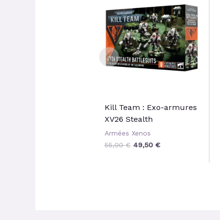
initial
actuel
était :
est :
55,00 €.
49,50 €.
Kill Team : Exo-armures
XV26 Stealth
Armées Xenos
55,00
€
49,50
€