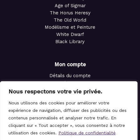
Age of Sigmar
The Horus Heresy
The Old World
Modélisme et Peinture
White Dwarf
Black Library
Mon compte
Détails du compte
Adresses
Commandes
Nous respectons votre vie privée.
Points de fidélité
Nous utilisons des cookies pour améliorer votre
Panier
expérience de navigation, diffuser des publicités ou des
contenus personnalisés et analyser notre trafic. En
cliquant sur « Tout accepter », vous consentez à notre
© 2021-2026 Le Magicien des Dés.
utilisation des cookies.
Politique de confidentialité