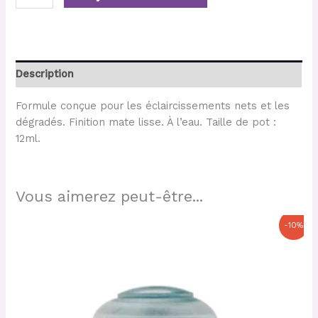
Description
Formule conçue pour les éclaircissements nets et les
dégradés. Finition mate lisse. À l’eau. Taille de pot :
12ml.
Vous aimerez peut-être...
Le
Le
-10%
prix
prix
initial
actuel
était :
est :
3,60 €.
3,24 €.