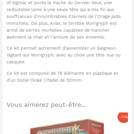
of Sigmar et porte la Hache du Dernier Seuil, une
redoutable lame à une seule tête qui a mis fin aux
souffrances d’innombrables Éternels de l’Orage jadis
immortels. De plus, Ariax, le terrible Morrgryph est
armé de serres mortelles capables de trancher
aisément la chair et l’armure de ses ennemis.
Ce kit permet autrement d’assembler un Seigneur-
Vigilant sur Morrgryph, avec au choix une tête nue ou
casquée.
Ce kit est composé de 78 éléments en plastique et
d’un Socle Ovale Citadel de 120mm.
Vous aimerez peut-être...
Le
Le
-10%
prix
prix
initial
actuel
était :
est :