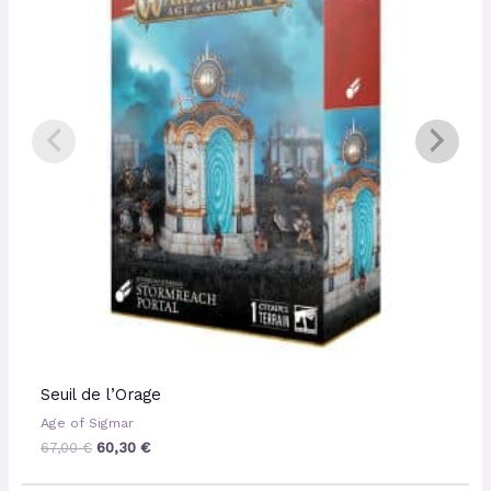
67,00 €.
60,30 €.
Seuil de l’Orage
Age of Sigmar
67,00
€
60,30
€