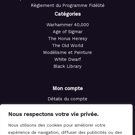
Règlement du Programme Fidélité
Catégories
Warhammer 40,000
Age of Sigmar
The Horus Heresy
The Old World
Modélisme et Peinture
White Dwarf
Black Library
Mon compte
Détails du compte
Adresses
Commandes
Nous respectons votre vie privée.
Points de fidélité
Nous utilisons des cookies pour améliorer votre
Panier
expérience de navigation, diffuser des publicités ou des