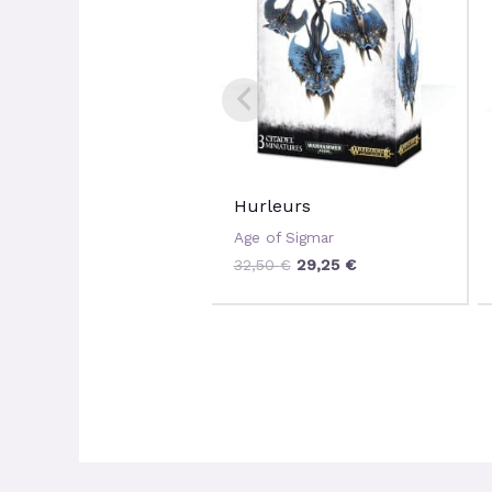
32,50 €.
29,25 €.
Hurleurs
Age of Sigmar
32,50
€
29,25
€