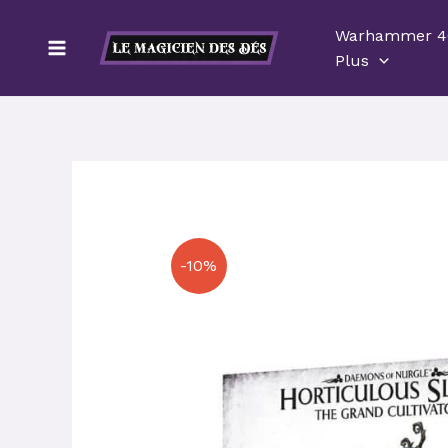
Aller
Warhammer 4
au
Plus
contenu
-10%