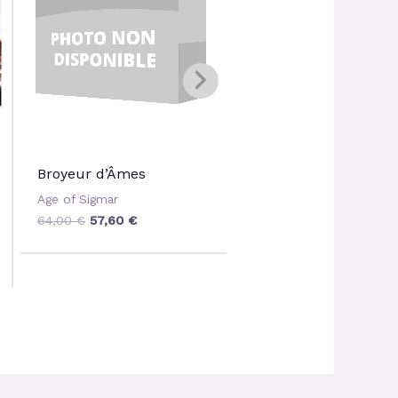
64,00 €.
57,60 €.
42,00 €.
37,80 €
Gueule Noueuse
Broyeur d’Âmes
Immonde
Age of Sigmar
Age of Sigmar
64,00
€
57,60
€
42,00
€
37,80
€