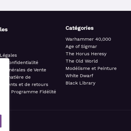
Catégories
iles
Warhammer 40,000
Age of Sigmar
The Horus Heresy
Légales
The Old World
de confidentialité
Modélisme et Peinture
s Générales de Vente
White Dwarf
 en matière de
Black Library
ements et de retours
t du Programme Fidélité