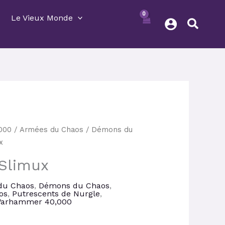
Le Vieux Monde
Le
000
/
Armées du Chaos
/
Démons du
prix
x
actuel
 Slimux
st :
46,35 €.
du Chaos
,
Démons du Chaos
,
os
,
Putrescents de Nurgle
,
arhammer 40,000