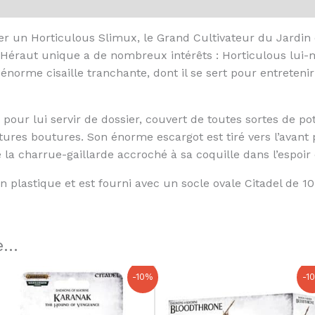
er un Horticulous Slimux, le Grand Cultivateur du Jardin 
Héraut unique a de nombreux intérêts : Horticulous lui-
norme cisaille tranchante, dont il se sert pour entretenir
pour lui servir de dossier, couvert de toutes sortes de pot
ures boutures. Son énorme escargot est tiré vers l’avant 
e la charrue-gaillarde accroché à sa coquille dans l’espoir 
plastique et est fourni avec un socle ovale Citadel de 
...
Le
Le
Le
Le
-10%
-1
prix
prix
prix
prix
initial
actuel
initial
actuel
était :
est :
était :
est :