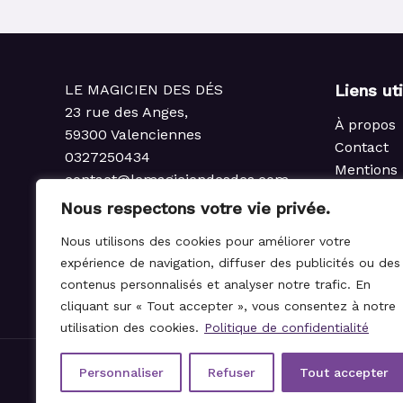
LE MAGICIEN DES DÉS
Liens ut
23 rue des Anges,
À propos
59300 Valenciennes
Contact
0327250434
Mentions 
contact@lemagiciendesdes.com
Politique 
du Mardi au Samedi
Nous respectons votre vie privée.
Condition
de 10h à 13h et de 14h à 19h
Politique
Nous utilisons des cookies pour améliorer votre
rembours
expérience de navigation, diffuser des publicités ou des
Règlemen
contenus personnalisés et analyser notre trafic. En
cliquant sur « Tout accepter », vous consentez à notre
utilisation des cookies.
Politique de confidentialité
Personnaliser
Refuser
Tout accepter
© 2021-2026 Le Magicien des Dés.