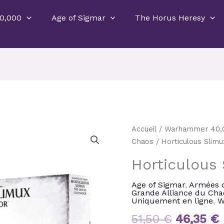
0,000
Age of Sigmar
The Horus Heresy
Le
quantité
Accueil
/
Warhammer 40,
prix
de
Chaos
/ Horticulous Slimu
initial
Horticulous
Horticulous
était :
e
Slimux
51,50 €.
Age of Sigmar
,
Armées 
Grande Alliance du Cha
Uniquement en ligne
,
W
51,50
€
46,35
€