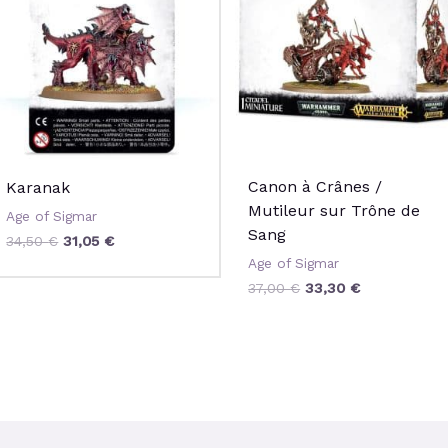
34,50 €.
31,05 €.
37,00 €.
33,30 €.
Canon à Crânes /
Karanak
Mutileur sur Trône de
Age of Sigmar
Sang
34,50
€
31,05
€
Age of Sigmar
37,00
€
33,30
€