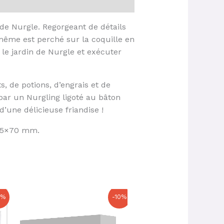
de Nurgle. Regorgeant de détails
même est perché sur la coquille en
 le jardin de Nurgle et exécuter
s, de potions, d’engrais et de
par un Nurgling ligoté au bâton
d’une délicieuse friandise !
105×70 mm.
Le
Le
Le
Le
0%
-10%
prix
prix
prix
prix
initial
actuel
initial
actuel
était :
est :
était :
est :