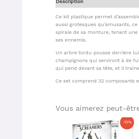
Description
Ce kit plastique permet d’assembl
aussi grotesques qu’amusants, ce 
spirale de sa monture, tenant une é
ses ennemis.
Un arbre tordu pousse derrière lui 
champignons qui serviront à de fut
qui pend devant sa tête, et il traîn
Ce set comprend 32 composants en 
Vous aimerez peut-être
Le
Le
-10%
prix
prix
initial
actuel
était :
est :