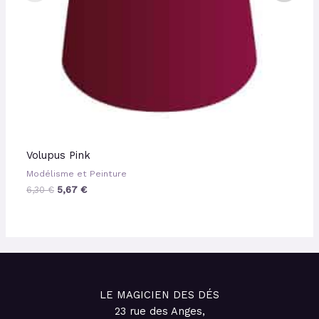
Volupus Pink
Modélisme et Peinture
6,30
€
5,67
€
LE MAGICIEN DES DÉS
23 rue des Anges,