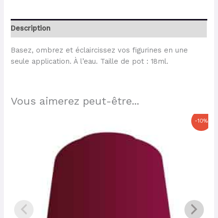
Description
Basez, ombrez et éclaircissez vos figurines en une
seule application. À l’eau. Taille de pot : 18ml.
Vous aimerez peut-être...
Le
Le
-10%
prix
prix
initial
actuel
était :
est :
6,30 €.
5,67 €.