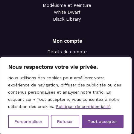
Modélisme et Peinture
White Dwarf
Black Library
Mon compte
Détails du compte
Adresses
Commandes
Nous respectons votre vie privée.
Points de fidélité
Nous utilisons des cookies pour améliorer votre
Panier
expérience de navigation, diffuser des publicités ou des
contenus personnalisés et analyser notre trafic. En
cliquant sur « Tout accepter », vous consentez à notre
© 2021-2026 Le Magicien des Dés.
utilisation des cookies.
Politique de confidentialité
Personnaliser
Refuser
Tout accepter