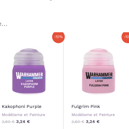
...
Le
Le
Le
Le
-10%
-1
prix
prix
prix
prix
initial
actuel
initial
actuel
était :
est :
était :
est :
3,60 €.
3,24 €.
3,60 €.
3,24 €.
Kakophoni Purple
Fulgrim Pink
Modélisme et Peinture
Modélisme et Peinture
3,60
€
3,24
€
3,60
€
3,24
€