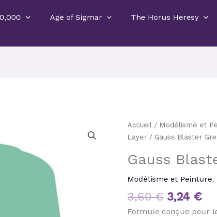
0,000
Age of Sigmar
The Horus Heresy
Le
Le
quantité
Accueil
/
Modélisme et Pe
prix
pr
de
Layer
/ Gauss Blaster Gr
initial
ac
Gauss
Gauss Blast
était :
est
Blaster
3,60 €.
3,
Green
Modélisme et Peinture
,
3,60
€
3,24
€
Formule conçue pour les