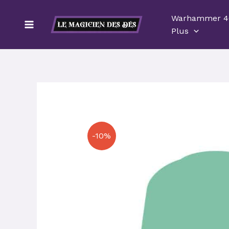
Aller
Warhammer 4
au
Plus
contenu
-10%