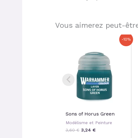
Vous aimerez peut-être
Le
Le
-10%
prix
prix
initial
actuel
était :
est :
3,60 €.
3,24 €.
Sons of Horus Green
Modélisme et Peinture
3,60
€
3,24
€