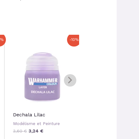
Le
Le
Le
Le
0%
-10%
prix
prix
prix
prix
initial
actuel
initial
actuel
était :
est :
était :
est :
3,60 €.
3,24 €.
4,80 €.
4,32 €.
Dechala Lilac
Canoptek Alloy
Modélisme et Peinture
Modélisme et Peinture
3,60
€
3,24
€
4,80
€
4,32
€