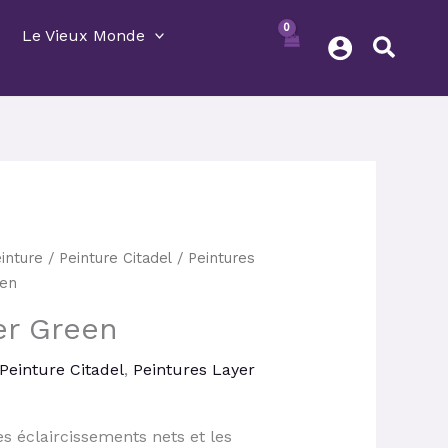
Le Vieux Monde
inture
/
Peinture Citadel
/
Peintures
ix
een
tuel
er Green
 :
24 €.
Peinture Citadel
,
Peintures Layer
 éclaircissements nets et les