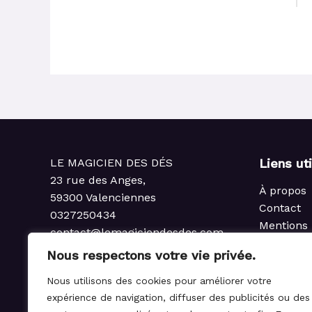
LE MAGICIEN DES DÉS
Liens ut
23 rue des Anges,
À propos
59300 Valenciennes
Contact
0327250434
Mentions 
contact@lemagiciendesdes.com
Politique 
du Mardi au Samedi
Nous respectons votre vie privée.
Condition
de 10h à 13h et de 14h à 19h
Politique
Nous utilisons des cookies pour améliorer votre
rembours
expérience de navigation, diffuser des publicités ou des