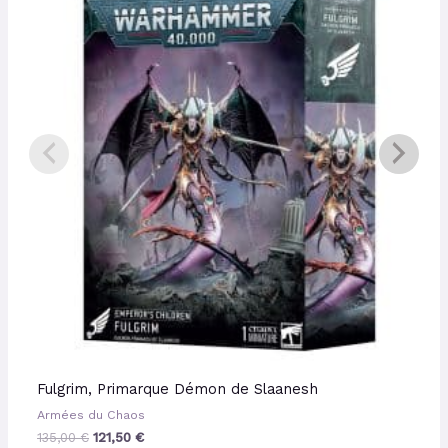
était :
est :
135,00 €.
121,50 €.
Fulgrim, Primarque Démon de Slaanesh
Armées du Chaos
135,00
€
121,50
€