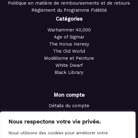
Politique en matière de remboursements et de retours
Règlement du Programme Fidélité
Catégories
Warhammer 40,000
Age of Sigmar
The Horus Heresy
The Old World
Modélisme et Peinture
White Dwarf
Black Library
Mon compte
Détails du compte
Adresses
Commandes
Nous respectons votre vie privée.
Points de fidélité
Nous utilisons des cookies pour améliorer votre
Panier