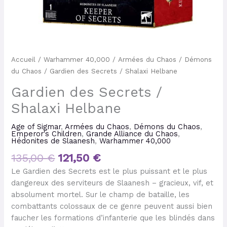
Accueil
/
Warhammer 40,000
/
Armées du Chaos
/
Démons
du Chaos
/ Gardien des Secrets / Shalaxi Helbane
Gardien des Secrets /
Shalaxi Helbane
Age of Sigmar
,
Armées du Chaos
,
Démons du Chaos
,
Emperor's Children
,
Grande Alliance du Chaos
,
Hédonites de Slaanesh
,
Warhammer 40,000
135,00
€
121,50
€
Le Gardien des Secrets est le plus puissant et le plus
dangereux des serviteurs de Slaanesh – gracieux, vif, et
absolument mortel. Sur le champ de bataille, les
combattants colossaux de ce genre peuvent aussi bien
faucher les formations d’infanterie que les blindés dans