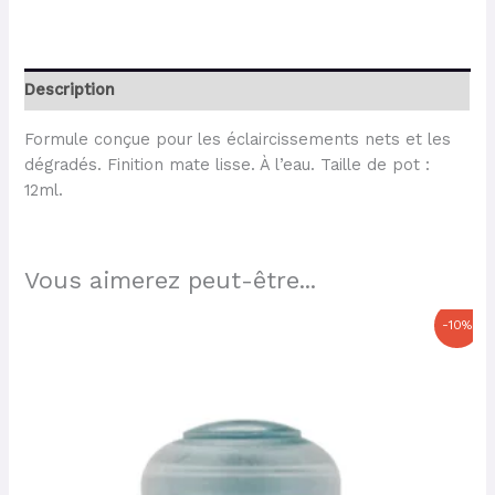
Description
Formule conçue pour les éclaircissements nets et les
dégradés. Finition mate lisse. À l’eau. Taille de pot :
12ml.
Vous aimerez peut-être...
Le
Le
-10%
prix
prix
initial
actuel
était :
est :
3,60 €.
3,24 €.