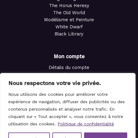
The Horus Heresy
The Old World
Modélisme et Peinture
White Dwarf
Black Library
Mon compte
Détails du compte
Adresses
Commandes
Nous respectons votre vie privée.
Points de fidélité
Nous utilisons des cookies pour améliorer votre
Panier
expérience de navigation, diffuser des publicités ou des
contenus personnalisés et analyser notre trafic. En
cliquant sur « Tout accepter », vous consentez à notre
© 2021-2026 Le Magicien des Dés.
utilisation des cookies.
Politique de confidentialité