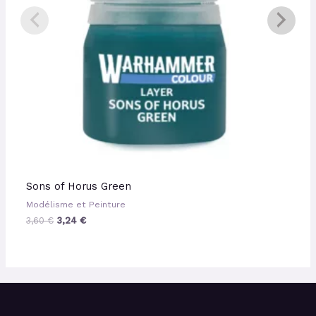
Sons of Horus Green
Modélisme et Peinture
3,60
€
3,24
€