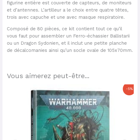
figurine entière est couverte de capteurs, de moniteurs
et d’antennes. L’artilleur a le choix entre quatre têtes,
trois avec capuche et une avec masque respiratoire.
Composé de 80 pièces, ce kit contient tout ce qu’il
vous faut pour assembler un Ferro-échassier Ballistarii
ou un Dragon Sydonien, et il inclut une petite planche
de décalcomanies ainsi qu’un socle ovale de 105x70mm.
Vous aimerez peut-être...
Le
Le
-5%
prix
prix
initial
actuel
était :
est :
50,00 €.
47,50 €.