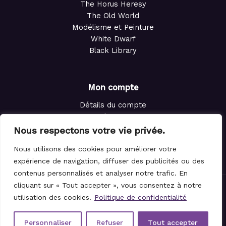
The Horus Heresy
The Old World
Modélisme et Peinture
White Dwarf
Black Library
Mon compte
Détails du compte
Adresses
Commandes
Nous respectons votre vie privée.
Points de fidélité
Nous utilisons des cookies pour améliorer votre
Panier
expérience de navigation, diffuser des publicités ou des
contenus personnalisés et analyser notre trafic. En
cliquant sur « Tout accepter », vous consentez à notre
utilisation des cookies.
Politique de confidentialité
© 2021-2026 Le Magicien des Dés.
Personnaliser
Refuser
Tout accepter