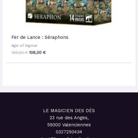
Fer de Lance : Séraphons
Age of Sigmar
120,00
€
108,00
€
LE MAGICIEN DES DÉS
23 rue des Anges,
59300 Valenciennes
0327250434