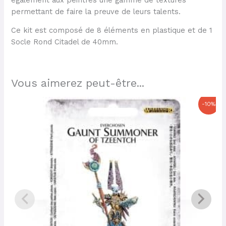
permettant de faire la preuve de leurs talents.
Ce kit est composé de 8 éléments en plastique et de 1
Socle Rond Citadel de 40mm.
Vous aimerez peut-être...
Le
Le
-10%
prix
prix
initial
actuel
était :
est :
37,00 €.
33,30 €.