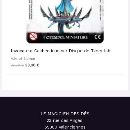
Invocateur Cachectique sur Disque de Tzeentch
Age of Sigmar
37,00
€
33,30
€
LE MAGICIEN DES DÉS
23 rue des Anges,
59300 Valenciennes