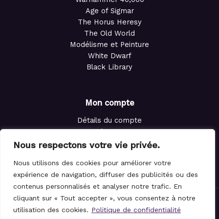
Age of Sigmar
The Horus Heresy
The Old World
Modélisme et Peinture
White Dwarf
Black Library
Mon compte
Détails du compte
Adresses
Commandes
Nous respectons votre vie privée.
Points de fidélité
Nous utilisons des cookies pour améliorer votre
Panier
expérience de navigation, diffuser des publicités ou des
contenus personnalisés et analyser notre trafic. En
cliquant sur « Tout accepter », vous consentez à notre
© 2021-2026 Le Magicien des Dés.
utilisation des cookies.
Politique de confidentialité