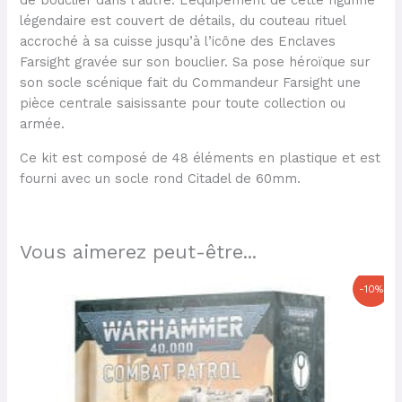
de bouclier dans l’autre. L’équipement de cette figurine
légendaire est couvert de détails, du couteau rituel
accroché à sa cuisse jusqu’à l’icône des Enclaves
Farsight gravée sur son bouclier. Sa pose héroïque sur
son socle scénique fait du Commandeur Farsight une
pièce centrale saisissante pour toute collection ou
armée.
Ce kit est composé de 48 éléments en plastique et est
fourni avec un socle rond Citadel de 60mm.
Vous aimerez peut-être...
Le
Le
-10%
prix
prix
initial
actuel
était :
est :
135,00 €.
121,50 €.