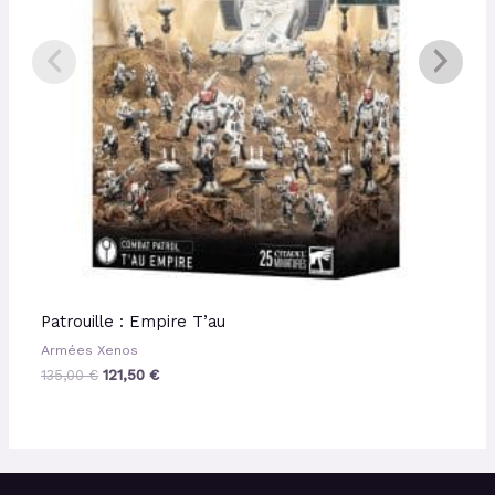
Patrouille : Empire T’au
Armées Xenos
135,00
€
121,50
€