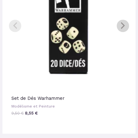
Set de Dés Warhammer
Modélisme et Peinture
9,50
€
8,55
€