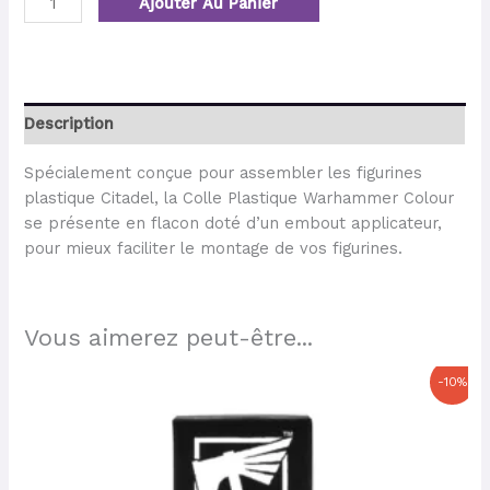
Ajouter Au Panier
Description
Spécialement conçue pour assembler les figurines
plastique Citadel, la Colle Plastique Warhammer Colour
se présente en flacon doté d’un embout applicateur,
pour mieux faciliter le montage de vos figurines.
Vous aimerez peut-être...
Le
Le
-10%
prix
prix
initial
actuel
était :
est :
9,50 €.
8,55 €.