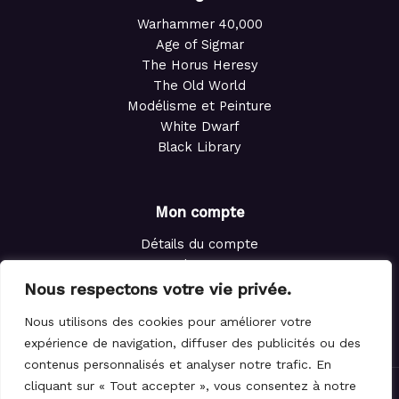
Warhammer 40,000
Age of Sigmar
The Horus Heresy
The Old World
Modélisme et Peinture
White Dwarf
Black Library
Mon compte
Détails du compte
Adresses
Commandes
Nous respectons votre vie privée.
Points de fidélité
Nous utilisons des cookies pour améliorer votre
Panier
expérience de navigation, diffuser des publicités ou des
contenus personnalisés et analyser notre trafic. En
cliquant sur « Tout accepter », vous consentez à notre