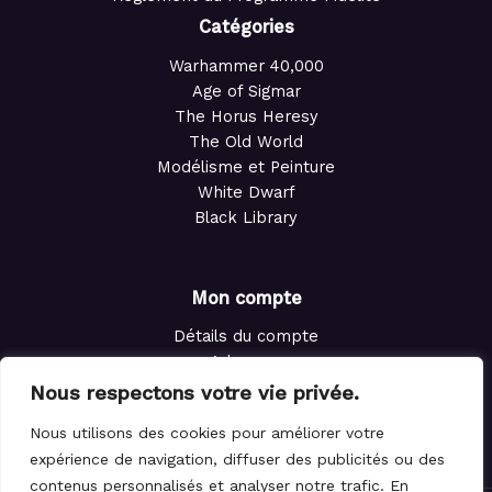
Catégories
Warhammer 40,000
Age of Sigmar
The Horus Heresy
The Old World
Modélisme et Peinture
White Dwarf
Black Library
Mon compte
Détails du compte
Adresses
Commandes
Nous respectons votre vie privée.
Points de fidélité
Nous utilisons des cookies pour améliorer votre
Panier
expérience de navigation, diffuser des publicités ou des
contenus personnalisés et analyser notre trafic. En