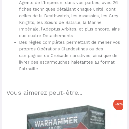
Agents de l’Imperium dans vos parties, avec 26
fiches techniques détaillant chaque unité, dont
celles de la Deathwatch, les Assassins, les Grey
Knights, les Sœurs de Bataille, la Marine
Impériale, l’Adeptus Arbites, et plus encore, ainsi
que quatre Détachements
Des règles complètes permettant de mener vos
propres Opérations Clandestines ou des
campagnes de Croisade narratives, ainsi que de
livrer des escarmouches haletantes au format
Patrouille.
Vous aimerez peut-être...
Le
Le
-10%
prix
prix
initial
actuel
était :
est :
50,00 €.
45,00 €.