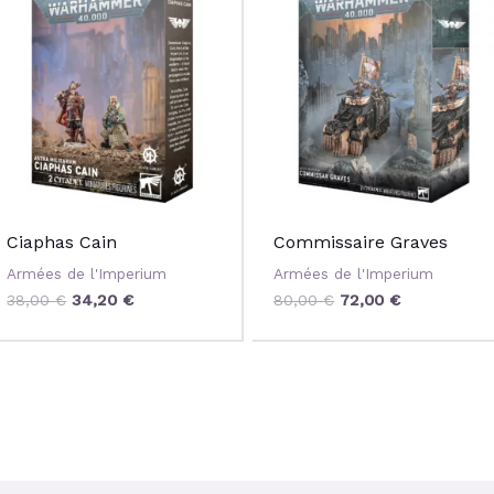
initial
actuel
initial
actuel
était :
est :
était :
est :
38,00 €.
34,20 €.
80,00 €.
72,00 €.
Ciaphas Cain
Commissaire Graves
Armées de l'Imperium
Armées de l'Imperium
38,00
€
34,20
€
80,00
€
72,00
€