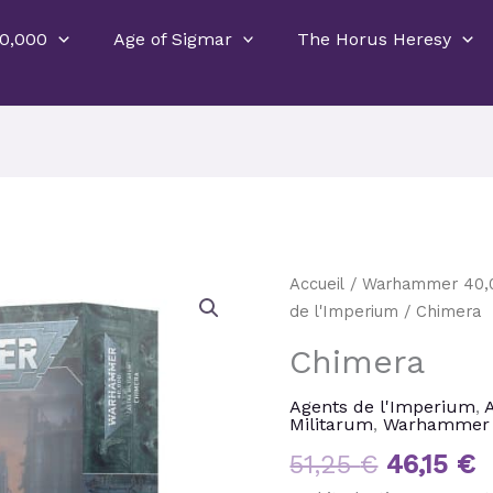
0,000
Age of Sigmar
The Horus Heresy
Le
L
quantité
Accueil
/
Warhammer 40,
prix
p
de
de l'Imperium
/ Chimera
initial
a
Chimera
Chimera
était :
e
51,25 €.
4
Agents de l'Imperium
,
Militarum
,
Warhammer 
51,25
€
46,15
€