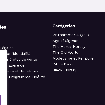
Catégories
iles
Warhammer 40,000
Age of Sigmar
The Horus Heresy
Légales
The Old World
de confidentialité
Modélisme et Peinture
s Générales de Vente
White Dwarf
 en matière de
Black Library
ements et de retours
t du Programme Fidélité