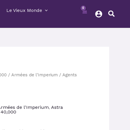
Le Vieux Monde
e
000
/
Armées de l'Imperium
/
Agents
rix
ctuel
st :
6,15 €.
Armées de l'Imperium
,
Astra
40,000