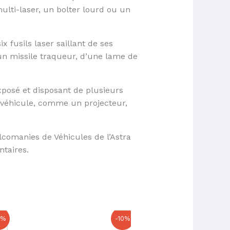
lti-laser, un bolter lourd ou un
x fusils laser saillant de ses
’un missile traqueur, d’une lame de
posé et disposant de plusieurs
e véhicule, comme un projecteur,
comanies de Véhicules de l’Astra
taires.
Le
Le
Le
Le
0%
-10%
prix
prix
prix
prix