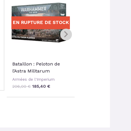
initial
actuel
initial
actuel
était :
est :
était :
est :
206,00 €.
185,40 €.
50,00 €.
45,00 
EN RUPTURE DE STOCK
Bataillon : Peloton de
VBC Hippogriff
l’Astra Militarum
Armées de l'Imperium
Armées de l'Imperium
50,00
€
45,00
€
206,00
€
185,40
€