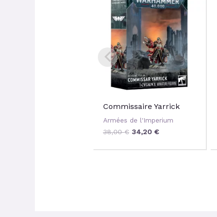
initial
actuel
était :
est :
38,00 €.
34,20 €.
Commissaire Yarrick
Armées de l'Imperium
38,00
€
34,20
€