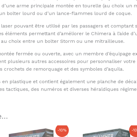
 d’une arme principale montée en tourelle (au choix un mu
un bolter lourd ou d’un lance-flammes lourd de coque.
 laser pouvant être utilisé par les passagers et comptant si
les éléments permettant d’améliorer le Chimera à l’aide d
 au choix entre un bolter Storm ou une mitrailleuse.
 montée fermée ou ouverte, avec un membre d’équipage ex
tient plusieurs autres accessoires pour personnaliser votr
 crochets de remorquage et des symboles d’aquila.
 en plastique et contient également une planche de décal
 tactiques, des numéros et diverses héraldiques régimen
...
Le
Le
Le
Le
-10%
-1
prix
prix
prix
prix