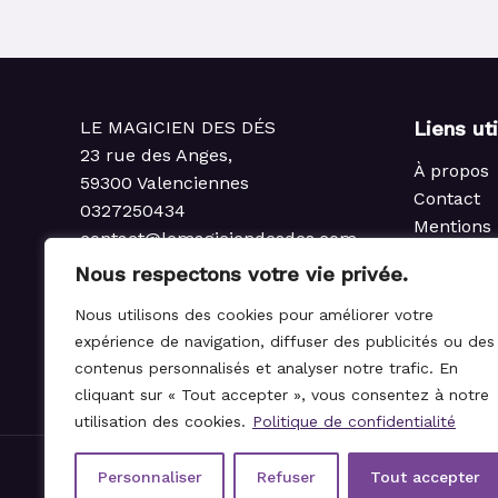
LE MAGICIEN DES DÉS
Liens ut
23 rue des Anges,
À propos
59300 Valenciennes
Contact
0327250434
Mentions 
contact@lemagiciendesdes.com
Politique 
du Mardi au Samedi
Nous respectons votre vie privée.
Condition
de 10h à 13h et de 14h à 19h
Politique
Nous utilisons des cookies pour améliorer votre
rembours
expérience de navigation, diffuser des publicités ou des
Règlemen
contenus personnalisés et analyser notre trafic. En
cliquant sur « Tout accepter », vous consentez à notre
utilisation des cookies.
Politique de confidentialité
Personnaliser
Refuser
Tout accepter
© 2021-2026 Le Magicien des Dés.