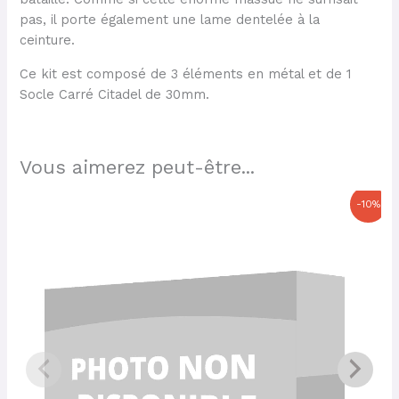
pas, il porte également une lame dentelée à la
ceinture.
Ce kit est composé de 3 éléments en métal et de 1
Socle Carré Citadel de 30mm.
Vous aimerez peut-être...
Le
Le
-10%
prix
prix
initial
actuel
était :
est :
24,00 €.
21,60 €.