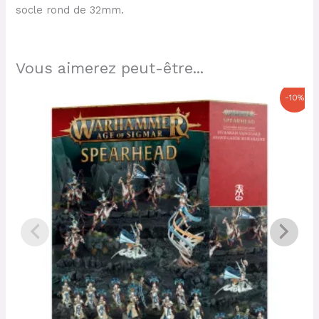
socle rond de 32mm.
Vous aimerez peut-être...
Le
Le
-10%
prix
prix
initial
actuel
était :
est :
120,00 €.
108,00 €.