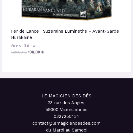
Fer de Lance : Suzerains Lumineths – Avant-Garde
Hurakaine
Age of Sigmar
120,00
€
108,00
€
LE MAGICIEN DES DÉS
23 rue des Anges,
59300 Valenciennes
0327250434
contact@lemagiciendesdes.com
du Mardi au Samedi