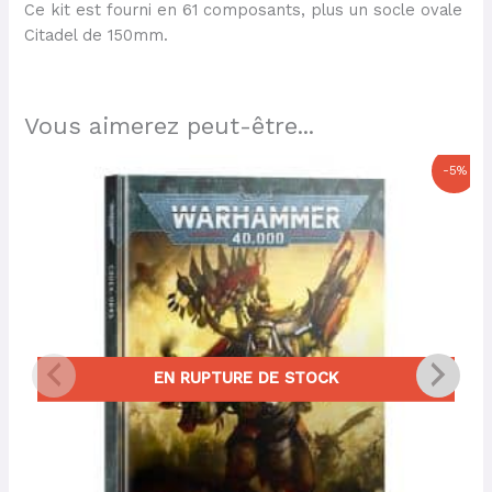
Ce kit est fourni en 61 composants, plus un socle ovale
Citadel de 150mm.
Vous aimerez peut-être...
Le
Le
-5%
prix
prix
initial
actuel
était :
est :
50,00 €.
47,50 €.
EN RUPTURE DE STOCK