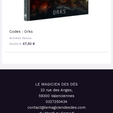
Codex : Orks
Armées Xenos
50,00
€
47,50
€
LE MAGICIEN DES DÉS
23 rue des Anges,
59300 Valenciennes
0327250434
contact@lemagiciendesdes.com