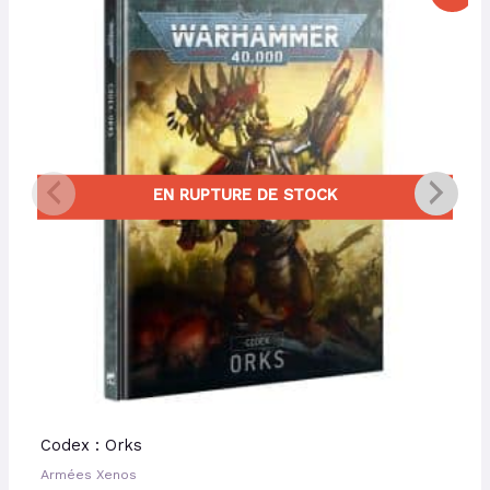
prix
prix
initial
actuel
était :
est :
50,00 €.
47,50 €.
EN RUPTURE DE STOCK
Codex : Orks
Armées Xenos