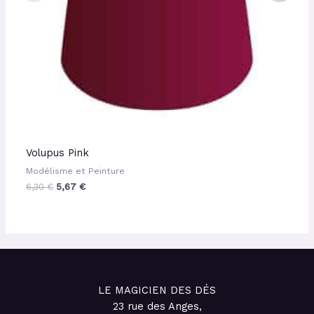
Volupus Pink
Modélisme et Peinture
6,30
€
5,67
€
LE MAGICIEN DES DÉS
23 rue des Anges,