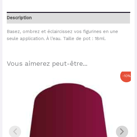
Description
Basez, ombrez et éclaircissez vos figurines en une
seule application. À l’eau. Taille de pot : 18ml.
Vous aimerez peut-être...
Le
Le
-10%
prix
prix
initial
actuel
était :
est :
6,30 €.
5,67 €.