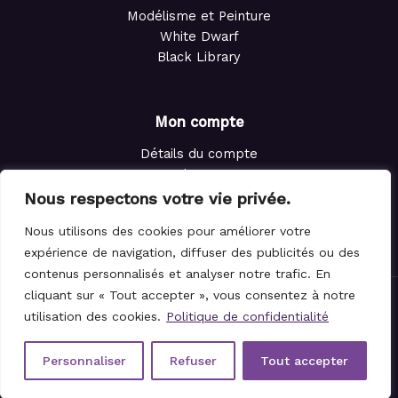
Modélisme et Peinture
White Dwarf
Black Library
Mon compte
Détails du compte
Adresses
Commandes
Nous respectons votre vie privée.
Points de fidélité
Nous utilisons des cookies pour améliorer votre
Panier
expérience de navigation, diffuser des publicités ou des
contenus personnalisés et analyser notre trafic. En
cliquant sur « Tout accepter », vous consentez à notre
© 2021-2026 Le Magicien des Dés.
utilisation des cookies.
Politique de confidentialité
Personnaliser
Refuser
Tout accepter