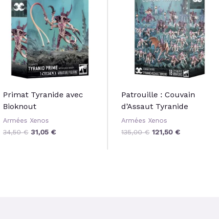
34,50 €.
31,05 €.
135,00 €.
121,50 €.
Primat Tyranide avec
Patrouille : Couvain
Bioknout
d’Assaut Tyranide
Armées Xenos
Armées Xenos
34,50
€
31,05
€
135,00
€
121,50
€