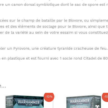
re un canon dorsal symbiotique dont le sac de spore est r
ées sur le champ de bataille par le Biovore, ou simpleme
es et des éléments de soclage pour le Biovore, ainsi que tr
r de la variété au sein de votre essaim si vous constituez
er un Pyrovore, une créature tyranide cracheuse de feu.
en plastique et est fourni avec 1 socle rond Citadel de 8
...
Le
Le
Le
Le
-10%
-1
prix
prix
prix
prix
initial
actuel
initial
actuel
était :
est :
était :
est :