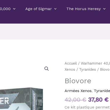
0,000
Age of Sigmar
The Horus Heresy
Le
quantité
Accueil
/
Warhammer 40,
prix
de
Xenos
/
Tyranides
/ Biovo
initial
Biovore
Biovore
était :
42,00 €
Armées Xenos
,
Tyranid
42,00
€
37,80
€
Ce kit plastique permet