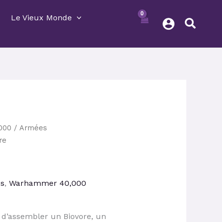
Le Vieux Monde
Le
000
/
Armées
prix
re
actuel
est :
.
37,80 €.
es
,
Warhammer 40,000
 d’assembler un Biovore, un