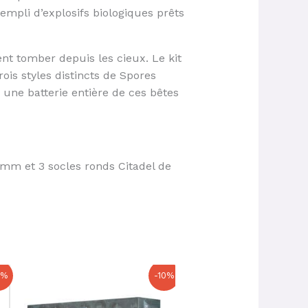
empli d’explosifs biologiques prêts
nt tomber depuis les cieux. Le kit
ois styles distincts de Spores
 une batterie entière de ces bêtes
0mm et 3 socles ronds Citadel de
Le
Le
Le
Le
0%
-10%
prix
prix
prix
prix
initial
actuel
initial
actuel
était :
est :
était :
est :