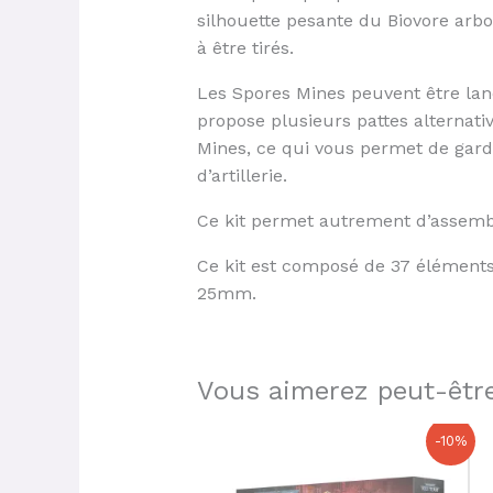
silhouette pesante du Biovore arbo
à être tirés.
Les Spores Mines peuvent être lanc
propose plusieurs pattes alternativ
Mines, ce qui vous permet de garde
d’artillerie.
Ce kit permet autrement d’assembl
Ce kit est composé de 37 éléments 
25mm.
Vous aimerez peut-être
Le
Le
-10%
prix
prix
initial
actuel
était :
est :