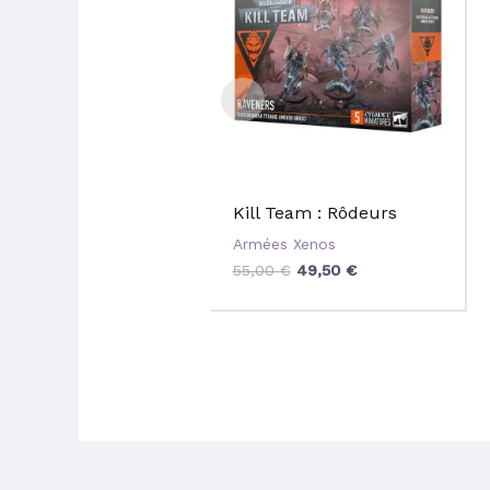
55,00 €.
49,50 €.
Kill Team : Rôdeurs
Armées Xenos
55,00
€
49,50
€