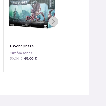
50,00 €.
45,00 €.
34,50 €.
31,05 €.
Psychophage
Neurogaunts
Armées Xenos
Armées Xenos
50,00
€
45,00
€
34,50
€
31,05
€