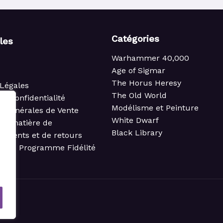
Catégories
iles
Warhammer 40,000
Age of Sigmar
The Horus Heresy
Légales
The Old World
de confidentialité
Modélisme et Peinture
s Générales de Vente
White Dwarf
 en matière de
Black Library
ements et de retours
t du Programme Fidélité