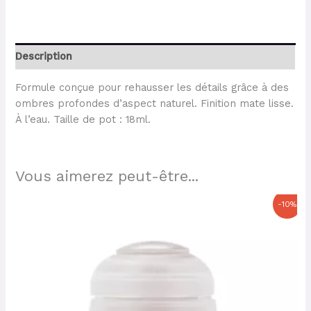
Description
Formule conçue pour rehausser les détails grâce à des
ombres profondes d’aspect naturel. Finition mate lisse.
À l’eau. Taille de pot : 18ml.
Vous aimerez peut-être...
Le
Le
-10%
prix
prix
initial
actuel
était :
est :
6,30 €.
5,67 €.