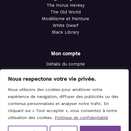
The Horus Heresy
The Old World
Modélisme et Peinture
White Dwarf
Black Library
Mon compte
Détails du compte
Adresses
Commandes
Nous respectons votre vie privée.
Points de fidélité
Nous utilisons des cookies pour améliorer votre
Panier
expérience de navigation, diffuser des publicités ou des
contenus personnalisés et analyser notre trafic. En
cliquant sur « Tout accepter », vous consentez à notre
© 2021-2026 Le Magicien des Dés.
utilisation des cookies.
Politique de confidentialité