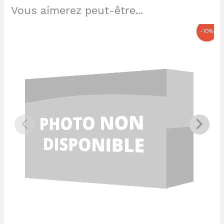
Vous aimerez peut-être...
Le
Le
-10%
prix
prix
initial
actuel
était :
est :
34,00 €.
30,60 €.