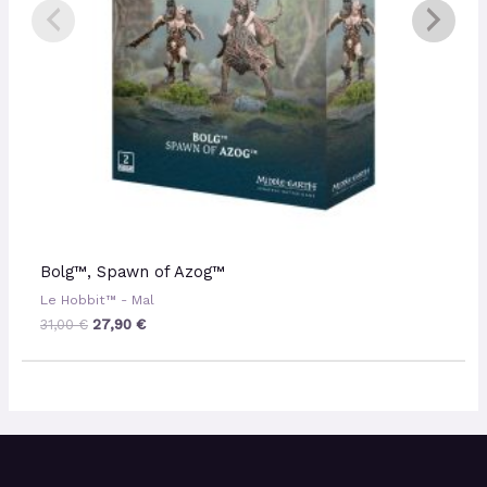
Bolg™, Spawn of Azog™
Le Hobbit™ - Mal
31,00
€
27,90
€