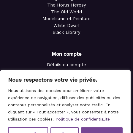
The Horus Heresy
The Old World
Modélisme et Peinture
White Dwarf
Black Library
Mon compte
Détails du compte
Adresses
Commandes
Nous respectons votre vie privée.
Points de fidélité
Nous utilisons des cookies pour améliorer votre
Panier
expérience de navigation, diffuser des publicités ou des
contenus personnalisés et analyser notre trafic. En
cliquant sur « Tout accepter », vous consentez à notre
© 2021-2026 Le Magicien des Dés.
utilisation des cookies.
Politique de confidentialité