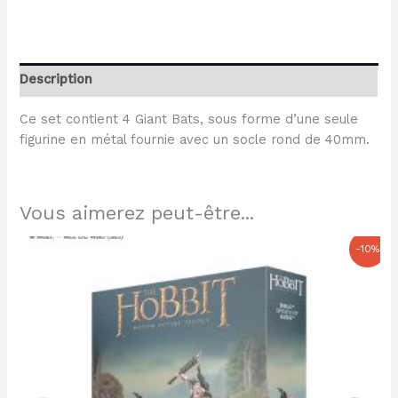
Description
Ce set contient 4 Giant Bats, sous forme d’une seule
figurine en métal fournie avec un socle rond de 40mm.
Vous aimerez peut-être...
Le
Le
-10%
prix
prix
initial
actuel
était :
est :
31,00 €.
27,90 €.