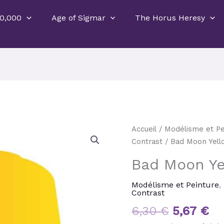
0,000
Age of Sigmar
The Horus Heresy
Le
Le
quantité
Accueil
/
Modélisme et Pe
prix
pr
de
Contrast
/ Bad Moon Yell
initial
ac
Bad
Bad Moon Ye
était :
es
Moon
6,30 €.
5,
Yellow
Modélisme et Peinture
,
Contrast
6,30
€
5,67
€