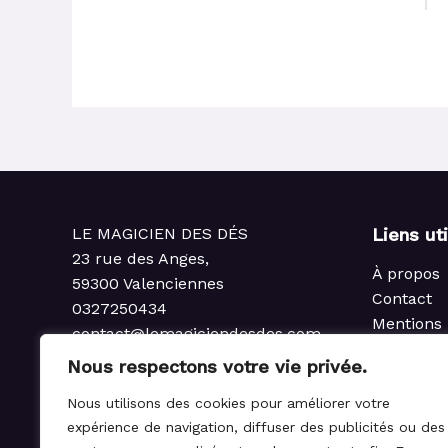
LE MAGICIEN DES DÉS
Liens ut
23 rue des Anges,
À propos
59300 Valenciennes
Contact
0327250434
Mentions 
contact@lemagiciendesdes.com
Politique 
du Mardi au Samedi
Nous respectons votre vie privée.
Condition
de 10h à 13h et de 14h à 19h
Politique
Nous utilisons des cookies pour améliorer votre
rembours
expérience de navigation, diffuser des publicités ou des