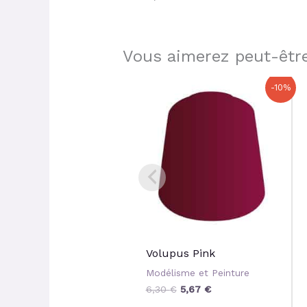
Vous aimerez peut-être
Le
Le
-10%
prix
prix
initial
actuel
était :
est :
6,30 €.
5,67 €.
Volupus Pink
Modélisme et Peinture
6,30
€
5,67
€