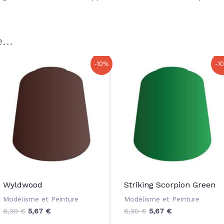
...
Le
Le
Le
Le
-10%
-1
prix
prix
prix
prix
initial
actuel
initial
actuel
était :
est :
était :
est :
6,30 €.
5,67 €.
6,30 €.
5,67 €.
Wyldwood
Striking Scorpion Green
Modélisme et Peinture
Modélisme et Peinture
6,30
€
5,67
€
6,30
€
5,67
€