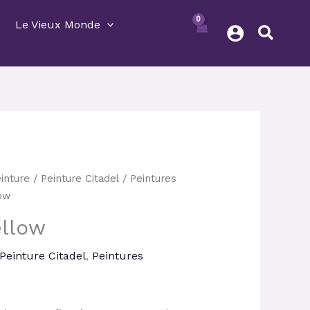
Le Vieux Monde
inture
/
Peinture Citadel
/
Peintures
ix
ow
tuel
llow
t :
67 €.
Peinture Citadel
,
Peintures