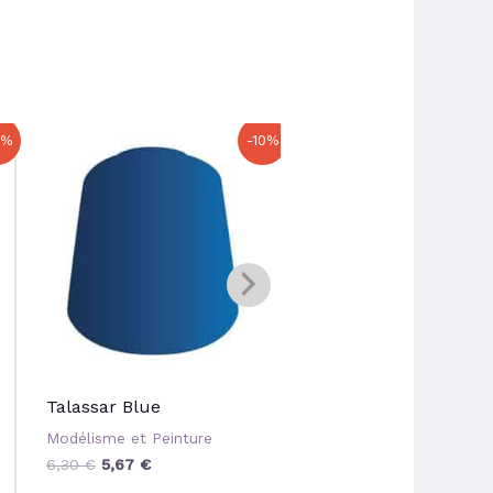
Le
Le
Le
Le
0%
-10%
prix
prix
prix
prix
initial
actuel
initial
actuel
était :
est :
était :
est :
6,30 €.
5,67 €.
6,30 €.
5,67 €.
Talassar Blue
Warp Lightning
Modélisme et Peinture
Modélisme et Peinture
6,30
€
5,67
€
6,30
€
5,67
€