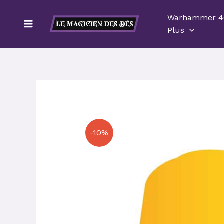
Aller
Warhammer 4
au
Plus
contenu
-10%