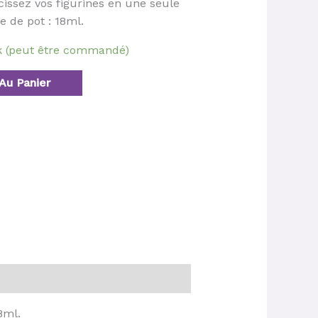
cissez vos figurines en une seule
le de pot : 18ml.
ck (peut être commandé)
Au Panier
8ml.