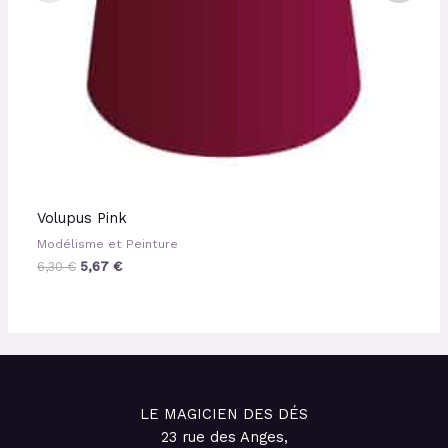
Volupus Pink
Modélisme et Peinture
6,30
€
5,67
€
LE MAGICIEN DES DÉS
23 rue des Anges,