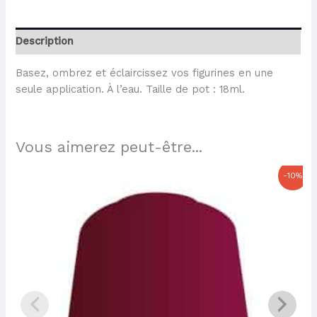
Description
Basez, ombrez et éclaircissez vos figurines en une
seule application. À l’eau. Taille de pot : 18ml.
Vous aimerez peut-être...
Le
Le
-10%
prix
prix
initial
actuel
était :
est :
6,30 €.
5,67 €.