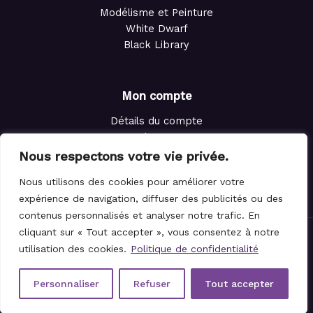
Modélisme et Peinture
White Dwarf
Black Library
Mon compte
Détails du compte
Adresses
Commandes
Nous respectons votre vie privée.
Points de fidélité
Nous utilisons des cookies pour améliorer votre
Panier
expérience de navigation, diffuser des publicités ou des
contenus personnalisés et analyser notre trafic. En
cliquant sur « Tout accepter », vous consentez à notre
© 2021-2026 Le Magicien des Dés.
utilisation des cookies.
Politique de confidentialité
Personnaliser
Refuser
Tout accepter