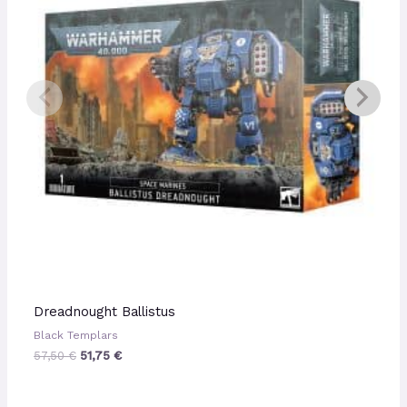
Dreadnought Ballistus
Black Templars
57,50
€
51,75
€