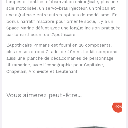
lampes et lentilles d’observation chirurgicale, plus une
scie motorisée, un servo-bras injecteur, un trépan et
une agrafeuse entre autres options de modélisme. En
bonus narratif macabre pour orner le socle, il y a un
Space Marine défunt avec une longue incision pratiquée
par le narthecium de l’Apothicaire.
L’Apothicaire Primaris est fourni en 28 composants,
plus un socle rond Citadel de 40mm. Le kit comprend
aussi une planche de décalcomanies de personnage
Ultramarine, avec l’iconographie pour Capitaine,
Chapelain, Archiviste et Lieutenant.
Vous aimerez peut-être...
Le
Le
-10%
prix
prix
initial
actuel
était :
est :
57,50 €.
51,75 €.