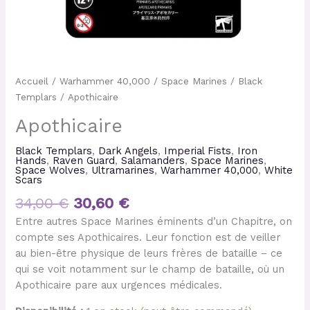
Accueil
/
Warhammer 40,000
/
Space Marines
/
Black
Templars
/ Apothicaire
Apothicaire
Black Templars
,
Dark Angels
,
Imperial Fists
,
Iron
Hands
,
Raven Guard
,
Salamanders
,
Space Marines
,
Space Wolves
,
Ultramarines
,
Warhammer 40,000
,
White
Scars
34,00
€
30,60
€
Entre autres Space Marines éminents d’un Chapitre, on
compte ses Apothicaires. Leur fonction est de veiller
au bien-être physique de leurs frères de bataille – ce
qui se voit notamment sur le champ de bataille, où un
Apothicaire pare aux urgences médicales.