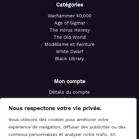
Catégories
Warhammer 40,000
Age of Sigmar
The Horus Heresy
The Old World
Modélisme et Peinture
White Dwarf
Black Library
Mon compte
Détails du compte
Adresses
Commandes
Nous respectons votre vie privée.
Points de fidélité
Nous utilisons des cookies pour améliorer votre
Panier
expérience de navigation, diffuser des publicités ou des
contenus personnalisés et analyser notre trafic. En